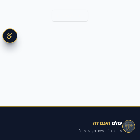
חזרה למאמרים
עולם
העבודה
מבית עו״ד משה וקרט ושות'