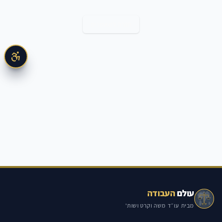
חזרה למאמרים
עולם
העבודה
מבית עו״ד משה וקרט ושות'