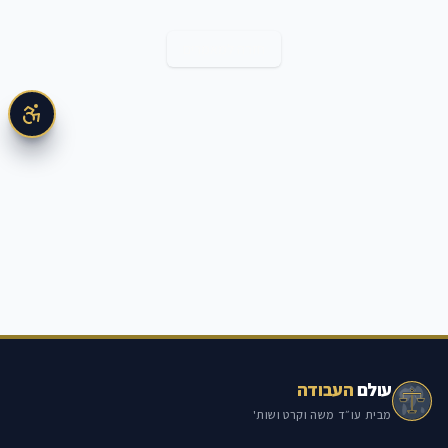
חזרה למאמרים
עולם
העבודה
מבית עו״ד משה וקרט ושות'