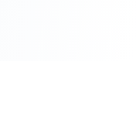
עולם
העבודה
מבית עו״ד משה וקרט ושות'
כלים מקצועיים
מרכז ידע
מחשבוני זכויות
מאמרים ומדריכים
מחולל הסכמים וטענות
מאגר פסיקה