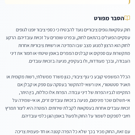
הסבר מפורט
חוק עסקאות גופים ציבוריים נועד להבטיח כי כספי ציבור יופנו לגופים 
עסקיים הפועלים בהתאם לחוק, ובפרט שומרים על זכויות עובדיהם. הרקע 
לחוק הוא הרצון למנוע מצב שבו המדינה או רשויות ציבוריות אחרות 
מתקשרות עם ספקים או קבלנים המפרים באופן שיטתי או חמור את דיני 
הכלל המשפטי קובע כי גוף ציבורי, כגון משרד ממשלתי, רשות מקומית או 
תאגיד סטטוטורי, אינו רשאי להתקשר בעסקה עם ספק או קבלן אם 
התקיימו לגביו הפרות של דיני עבודה. הפרות אלו כוללות, בין היתר, 
אי-תשלום שכר מינימום, פגיעה בזכויות עובדים זרים, או אי-שמירה על 
זכויות עובדים אחרות בעסקאות לקבלת שירותים. המטרה היא ליצור תמריץ 
עם זאת, החוק מכיר בכך שלא כל הפרה קטנה או חד-פעמית צריכה 