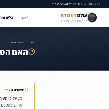
moshe@vakrat.co.il
052-8603226
עולם
העבודה
ראשי
כלים ומח
מבית עו״ד משה וקרט ושות'
בית
›
שאלות נפוצות
האם הסכ
תשובה קצרה
מחייב כהסכם ק