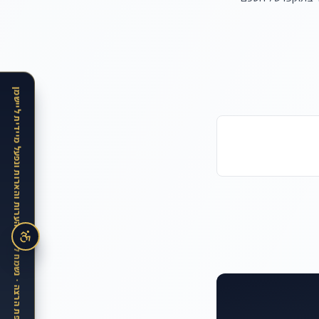
האתר בתקופת הרצה · נשמח לקבל הערות והארות ונפעל מיידית ליישמן