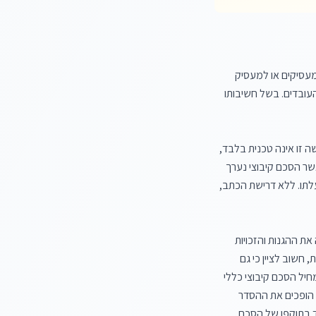
הסכם קיבוצי הוא הסדר משפטי חשוב בדיני עבודה, הקובע תנאי עבודה והעסקה בין ארגון עובדים לארגון מעסיקים או למעסיק 
בודד. מטרתו להסדיר באופן רוחבי את זכויות וחובות הצדדים, ובכך להבטיח יציבות, ודאות והגנה על זכויות העובדים. בשל חשיבותו 
סעיף 7 לחוק הסכמים קיבוציים, תשי"ז-1957, קובע באופן חד משמעי כי "הסכם קיבוצי ייערך בכתב". דרישה זו אינה טכנית בלבד, 
אלא נועדה להבטיח ודאות משפטית, שקיפות, ולמנוע מחלוקות עתידיות לגבי תוכנו ותוקפו של ההסכם. כאשר הסכם קיבוצי נערך 
בכתב, ניתן לתעד באופן ברור את כל ההוראות, התנאים וההתחייבויות של הצדדים, ולהקל על אכיפתו והפעלתו. ללא דרישת הכתב, 
המשמעות היא שהסכם קיבוצי שאינו נערך בכתב, אינו נחשב להסכם קיבוצי תקף על פי החוק, ואינו מקנה את ההגנות והזכויות 
הייחודיות להסכם קיבוצי (כגון תחולה אוטומטית על עובדים מסוימים, איסור פגיעה בזכויות ועוד). יחד עם זאת, חשוב לציין כי גם 
בהיעדר הסכם קיבוצי כתוב, ייתכנו מקרים בהם תנאי עבודה מסוימים יחולו על עובדים מכוח צו הרחבה (המחיל הסכם קיבוצי כללי 
על ענף מסוים), או מכוח הסכם אישי, או אף מכוח נוהג שהשתרש במקום העבודה. אולם, מקרים אלו אינם הופכים את ההסדר 
להסכם קיבוצי כהגדרתו בחוק, אלא הם דרכים חלופיות להחלת תנאים מסוימים. דרישת הכתב היא אבן יסוד בתוקפו של הסכם 