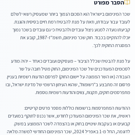
הסבר מפורט
שכר המינימום בישראל הוא הסכום הנמוך ביותר שמעסיק רשאי לשלם 
לעובד עבור עבודתו, וזאת על מנת להבטיח רמת חיים בסיסית והוגנת. 
קביעתו נועדה למנוע ניצול עובדים ולהבטיח כי גם עובדים בשכר נמוך 
יוכלו להתקיים בכבוד. חוק שכר מינימום, תשמ"ז-1987, קובע את 
על מנת להבטיח שכלל הציבור – מעסיקים ועובדים כאחד – יהיה מודע 
לסכומים המעודכנים של שכר המינימום, החוק מטיל חובה על שר 
העבודה (או השר הממונה על יישום החוק) לפרסם הודעות רשמיות בעניין. 
פרסום זה מתבצע ב"רשומות", שהוא העיתון הרשמי של מדינת ישראל, ובו 
ראשית, את שכר המינימום המעודכן לחודש, אשר נכנס לתוקף במועדים 
קבועים או בעקבות שינויים בחוק או בהצמדה לשכר הממוצע במשק. 
לדוגמה, החל מ-1 באפריל 2024, שכר המינימום החודשי למשרה מלאה 