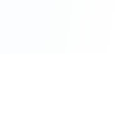
עולם
העבודה
מבית עו״ד משה וקרט ושות'
כלים מקצועיים
מרכז ידע
מחשבוני זכויות
מאמרים ומדריכים
מחולל הסכמים וטענות
מאגר פסיקה
עוזר משפטי AI
נתונים משפטיים
בדיקת זכאות להגשת תביעה
מפת שירותים משפטיים