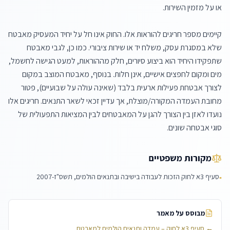
קיימים מספר חריגים להוראות אלו. החוק אינו חל על יחיד המעסיק מאבטח 
שלא במסגרת עסק, משלח יד או שירות ציבורי. כמו כן, לגבי מאבטח 
שתפקידו היחיד הוא ביצוע סיורים, חלק מההוראות, למעט הגישה לחשמל, 
מים ומקום לחפצים אישיים, אינן חלות. בנוסף, מאבטח המוצב במקום 
לצורך אבטחת פעילות ארעית בלבד (שאינה עולה על שבועיים), פטור 
מחובת העמדה המקורה/מוצלת, אך עדיין זכאי לשאר התנאים. חריגים אלו 
נועדו לאזן בין הצורך להגן על המאבטחים לבין המציאות התפעולית של 
סוגי אבטחה שונים.
מקורות משפטיים
סעיף 3א לחוק הזכות לעבודה בישיבה ובתנאים הולמים, תשס"ז-2007
▪
מבוסס על מאמר
←
סעיף 3א לחוק – עמדה ותנאים הולמים למאבטח