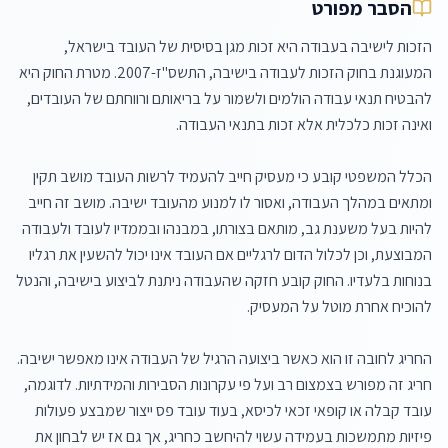
הסבר מפורט
הזכות לישיבה בעבודה היא זכות מגן בסיסית של העובד בישראל, 
המעוגנת בחוק הזכות לעבודה בישיבה, התשס"ז-2007. מטרת החוק היא 
להבטיח תנאי עבודה הולמים ולשמור על בריאותם ורווחתם של העובדים, 
הכלל המשפטי קובע כי מעסיק חייב להעמיד לרשות העובד מושב תקין 
ומתאים במהלך העבודה, ואסור לו למנוע מהעובד ישיבה. מושב זה חייב 
להיות בעל משענת גב, מותאם בצורתו, במבנהו ובממדיו לעובד ולעבודה 
המבוצעת, וכן לכלול הדום לרגליים אם העובד אינו יכול להשעין את רגליו 
בנוחות בלעדיו. החוק קובע חזקה שהעבודה ניתנת לביצוע בישיבה, והנטל 
החריג לחובה זו הוא כאשר ביצועה הרגיל של העבודה אינו מאפשר ישיבה. 
חריג זה מפורש בצמצום רב ועל פי עקרונות הסבירות והמידתיות. לדוגמה, 
עובד קבלה או קופאי זכאי לכיסא, בעוד עובד פס ייצור שמבצע פעולות 
פיזיות מתמשכות בעמידה עשוי להיחשב כחריג, אך גם אז יש לבחון את 