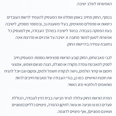
בנוסף, החוק מחייב באופן מוחלט את המעסיק להעמיד לרשות העובדים 
כיסאות או ספסלים מתאימים, בעלי משענת גב, ובמספר מספיק, לישיבה 
בעת הפסקה בעבודה. בניגוד לישיבה במהלך העבודה, אין למעסיק כל 
אפשרות לטעון לפטור מחובה זו. ישיבה על ארגזים או מדרגות אינה 
לגבי מאבטחים, החוק קובע הוראות ספציפיות נוספות: המעסיק חייב 
לספק למאבטח עמדה מקורה או מוצלת, הגנה מגשם ושמש, אמצעי 
חימום או קירור הולמים, גישה לנקודת חשמל ולמים, ומקום שבו יוכל להניח 
את חפציו האישיים. כמו כן, בגדי העבודה של מאבטח חייבים להיות 
הפרת הוראות החוק עלולה לגרור תביעה בבית הדין לעבודה, הכוללת 
סעדים כמו צו מניעה או עשה לתיקון ההפרה, פיצויים כלליים (ממוניים 
ושאינם ממוניים), ואף פיצויים לדוגמה.