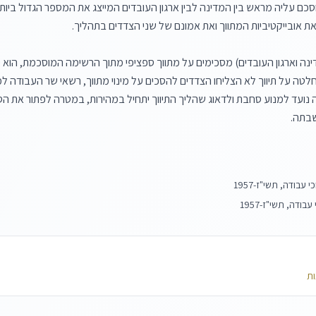
שבתה.
ות