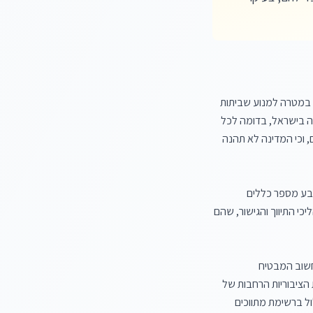
חוק יישוב סכסוכי עבודה, תשי"ז-1957, נועד לספק מסגרת חוקית לפתרון מחלוקות בין עובדים למעסיקים, במטרה למנוע שביתות 
והשבתות ולשמור על יחסי עבודה תקינים. באופן עקרוני, המדינה כמעסיק כפופה לרוב הוראות חוקי העבודה בישראל, בדומה לכל 
מעסיק פרטי או ציבורי אחר. עקרון זה מבטיח שזכויות עובדי המדינה יוגנו באופן דומה לזכויות עובדים אחרים, וכי המדינה לא תהנה 
עם זאת, החוק מכיר במעמדה הייחודי של המדינה ובאינטרסים הציבוריים הרחבים הכרוכים בפעילותה, וקובע מספר כללים 
ספציפיים הנוגעים ליישוב סכסוכי עבודה שהמדינה צד להם. הכללים המיוחדים הללו מתמקדים בעיקר בהליכי התיווך והגישור, שהם 
ההחלטה על כניסה להליך תיווך בסכסוך עבודה שהמדינה מעורבת בו נתונה בידי שר העבודה. זהו סעיף חשוב המבטיח 
שההחלטה על הפעלת מנגנון התיווך תתקבל ברמה הממשלתית הגבוהה ביותר, תוך התחשבות בהשלכות הציבוריות הרחבות של 
הסכסוך. בנוסף, בחירת המתווך בסכסוכים אלו כפופה לכללים מיוחדים: המתווך חייב להיות אדם ששמו כלול ברשימת מתווכים 