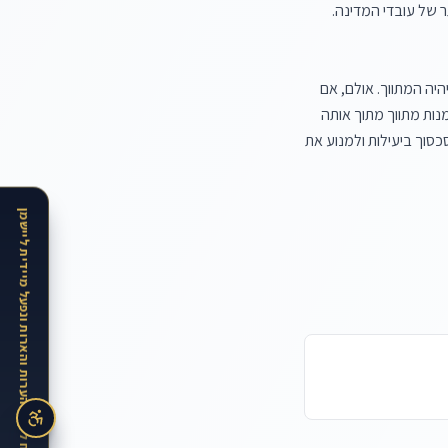
שאינם עובדי מדינה, ושהוסכם עליה מראש בין המדינה לבין ארגון העובדים המייצג את המספר הגדול ביותר של עובדי המדינה. 
אם הצדדים לסכסוך (המדינה וארגון העובדים) מסכימים על מתווך ספציפי מתוך הרשימה המוסכמת, הוא יהיה המתווך. אולם, אם 
תוך שלושה ימים מיום ההחלטה על תיווך לא הצליחו הצדדים להסכים על מינוי מתווך, רשאי שר העבודה למנות מתווך מתוך אותה 
רשימה מוסכמת. מנגנון זה נועד למנוע סחבת ולדאוג שהליך התיווך יתחיל במהירות, במטרה לפתור את הסכסוך ביעילות ולמנוע את 
האתר בתקופת הרצה · נשמח לקבל הערות והארות ונפעל מיידית ליישמן