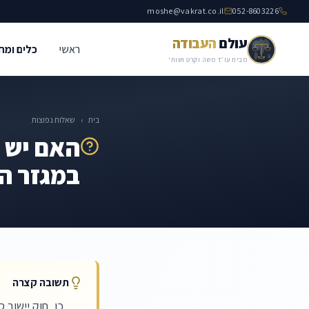
moshe@vakrat.co.il
052-8603226
עולם
העבודה
ראשי
כלים ומח
מבית עו״ד משה וקרט ושות'
בית
›
שאלות נפוצות
האם יש כ
במגזר הצ
תשובה קצרה
כן, חוק יישוב