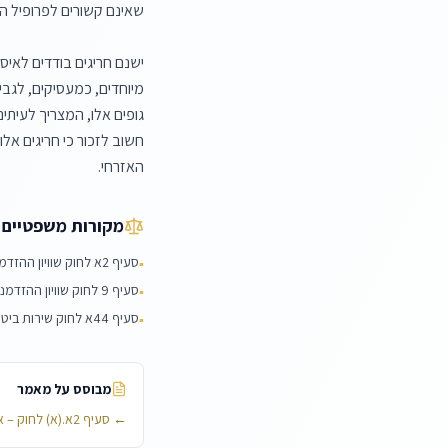
האזרחי.
מקורות משפטיים
סעיף 2א לחוק שוויון ההזדמנויות בעבודה, תשמ"ח-1988
▪
סעיף 9 לחוק שוויון ההזדמנויות בעבודה, תשמ"ח-1988
▪
סעיף 44א לחוק שירות ביטחון [נוסח משולב], תשמ"ו-1986
▪
מבוסס על מאמר
←
סעיף 2א.(א) לחוק – איסור דרישת פרופיל צבאי והשימוש בו