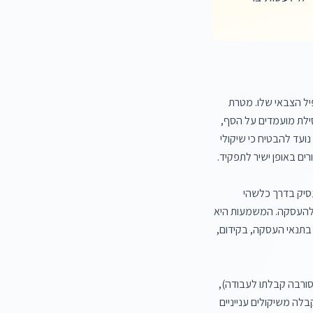
חוק שוויון ההזדמנויות בעבודה קובע איסור מפורש על מעסיקים לדרוש מדורש עבודה או מעובד את הפרופיל הצבאי שלו. מטרת 
החוק היא למנוע אפליה פסולה ופגיעה בפרטיות, שכן בעבר, דרישת הפרופיל הצבאי הובילה לא פעם לפסילת מועמדים על הסף, 
במיוחד אלו בעלי פרופיל נמוך (כמו פרופיל 21), ללא קשר ליכולותיהם או התאמתם לתפקיד המוצע. החוק נועד להבטיח כי שיקולי 
האיסור הוא כפול: ראשית, אסור למעסיק לדרוש את הפרופיל הצבאי. שנית, גם אם הפרופיל הגיע לידי המעסיק בדרך כלשהי 
(למשל, מועמד מסר אותו מרצונו או בטעות), אסור לו לעשות בו כל שימוש לצורך קבלת החלטות הנוגעות להעסקה. המשמעות היא 
שאסור למעסיק להפלות עובד או מועמד לעבודה על בסיס הפרופיל הצבאי שלו, בין אם בקבלה לעבודה, בתנאי העסקה, בקידום, 
במקרה שבו מעסיק דרש את הפרופיל הצבאי, ובשל כך נגרמה פגיעה בעובד או בדורש העבודה (למשל, סורבה קבלתו לעבודה), 
נטל ההוכחה עובר למעסיק. כלומר, המעסיק הוא שצריך להוכיח כי לא פעל בניגוד לחוק וכי ההחלטה התקבלה משיקולים ענייניים 