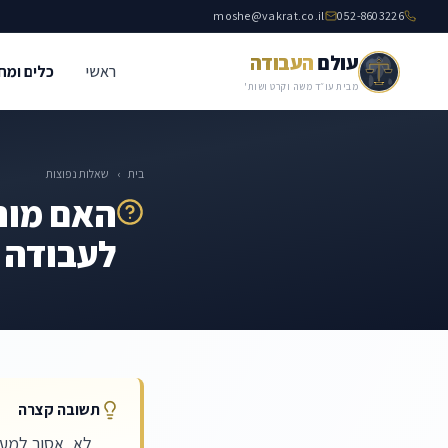
moshe@vakrat.co.il
052-8603226
עולם
העבודה
ראשי
כלים ומח
מבית עו״ד משה וקרט ושות'
בית
›
שאלות נפוצות
האם מות
לעבודה 
תשובה קצרה
לא, אסור למעס