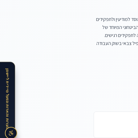
ישנם חריגים בודדים לאיסור זה. החוק קובע כי הוראות אלו לא יחולו על שירות הביטחון הכללי (השב"כ) והמוסד למודיעין ולתפקידים 
מיוחדים, כמעסיקים, לגבי עובדים בגופים אלו או לגבי קבלת עובדים אליהם. חריג זה נובע מאופי תפקידם הביטחוני המיוחד של 
גופים אלו, המצריך לעיתים קרובות בדיקות רקע מקיפות, כולל נתונים רפואיים ופרופיל צבאי, לצורך התאמה לתפקידים רגישים. 
חשוב לזכור כי חריגים אלו הם מצומצמים וספציפיים, והכלל הרחב הוא איסור גורף על דרישה ושימוש בפרופיל צבאי בשוק העבודה 
האתר בתקופת הרצה · נשמח לקבל הערות והארות ונפעל מיידית ליישמן