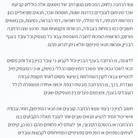
וצווי הרחבה נלווים, המכסים מגוון רחב של נושאים. אלה כוללים קביעת 
שכר מינימום לעובדים בדרגות שונות, תוספות שכר, תנאים סוציאליים כגון 
הפרשות לפנסיה, דמי מחלה, ימי חופשה, דמי הבראה, נסיעות, וכן נושאים 
חשובים כמו בטיחות בעבודה, הכשרות מקצועיות ועוד. מרגע שצו הרחבה 
פורסם, הוראותיו הופכות לחובה משפטית עבור כל מעסיק וכל עובד בענף 
לדוגמה, צו הרחבה בענף הבניין יכול לקבוע כי עובד בניין בעל ותק מסוים 
זכאי לשכר גבוה יותר משכר המינימום הכללי במשק, או כי המעסיק חייב 
להפריש עבורו לקרן השתלמות בשיעור מסוים לאחר תקופת עבודה 
מוגדרת. בכך, צו ההרחבה מבטיח רצפת זכויות אחידה ומשופרת לכלל 
חשוב לציין כי בעוד שצווי הרחבה קובעים את תנאי המינימום, חוזה עבודה 
אישי יכול תמיד להציע תנאים טובים יותר לעובד מאלה הקבועים בצו 
ההרחבה או בהסכם הקיבוצי, אך לעולם לא פחותים מהם. כמו כן, קיימים 
לעיתים נספחים או הסכמים ספציפיים המתייחסים לקבוצות עובדים 